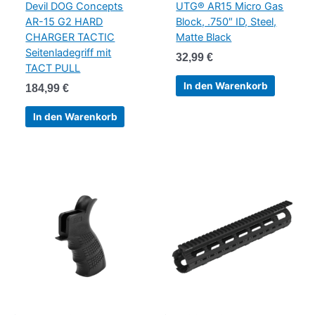
Devil DOG Concepts
UTG® AR15 Micro Gas
AR-15 G2 HARD
Block, .750″ ID, Steel,
CHARGER TACTIC
Matte Black
Seitenladegriff mit
32,99
€
TACT PULL
In den Warenkorb
184,99
€
In den Warenkorb