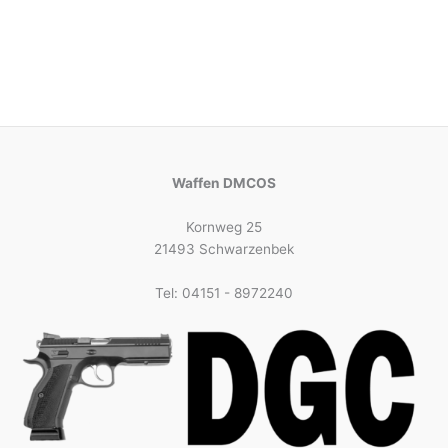
Waffen DMCOS
Kornweg 25
21493 Schwarzenbek
Tel: 04151 - 8972240