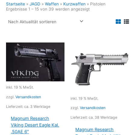
Startseite
»
JAGD
»
Waffen
»
Kurzwaffen
»
Pistolen
Nach
Ergebnisse 1 – 15 von 39 werden angezeigt
Aktualität
sortiert
inkl. 19 % MwSt.
zzgl.
Versandkosten
inkl. 19 % MwSt.
Lieferzeit:
ca. 3 Werktage
zzgl.
Versandkosten
Lieferzeit:
ca. 38 Werktage
Magnum Research
Viking Desert Eagle Kal.
Magnum Research
.50AE 6″