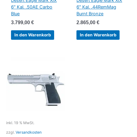
Desert Eagle Mark XIX
Desert Eagle Mark XIX
6″ Kal. .50AE Carbo
6″ Kal. .44RemMag
Blue
Burnt Bronze
3.799,00
€
2.865,00
€
In den Warenkorb
In den Warenkorb
inkl. 19 % MwSt.
zzgl.
Versandkosten