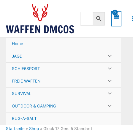
Zum
Inhalt
springen
Home
JAGD
SCHIEßSPORT
FREIE WAFFEN
SURVIVAL
OUTDOOR & CAMPING
BUG-A-SALT
Startseite
»
Shop
»
Glock 17 Gen. 5 Standard