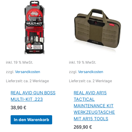
inkl. 19 % MwSt.
inkl. 19 % MwSt.
zzgl.
Versandkosten
zzgl.
Versandkosten
Lieferzeit:
ca. 2 Werktage
Lieferzeit:
ca. 2 Werktage
REAL AVID GUN BOSS
REAL AVID AR15
MULTI-KIT .223
TACTICAL
MAINTENANCE KIT
38,90
€
WERKZEUGTASCHE
MIT AR15 TOOLS
In den Warenkorb
269,90
€