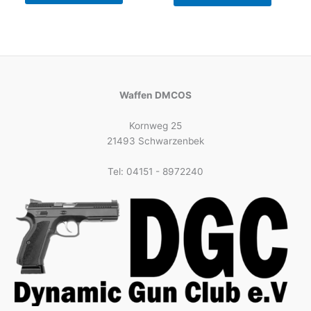
Waffen DMCOS
Kornweg 25
21493 Schwarzenbek
Tel: 04151 - 8972240