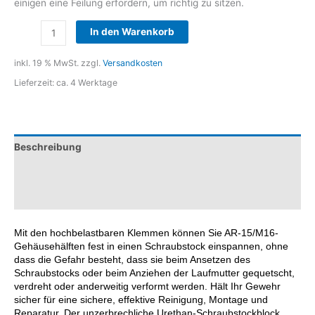
einigen eine Feilung erfordern, um richtig zu sitzen.
BROWNELLS
In den Warenkorb
AR-
15/M16
inkl. 19 % MwSt.
zzgl.
Versandkosten
Action
Lieferzeit:
ca. 4 Werktage
Block
&
Lower
Vise
Beschreibung
Block
Set
Zusätzliche Informationen
Menge
Rezensionen (0)
Mit den hochbelastbaren Klemmen können Sie AR-15/M16-
Gehäusehälften fest in einen Schraubstock einspannen, ohne
dass die Gefahr besteht, dass sie beim Ansetzen des
Schraubstocks oder beim Anziehen der Laufmutter gequetscht,
verdreht oder anderweitig verformt werden. Hält Ihr Gewehr
sicher für eine sichere, effektive Reinigung, Montage und
Reparatur. Der unzerbrechliche Urethan-Schraubstockblock