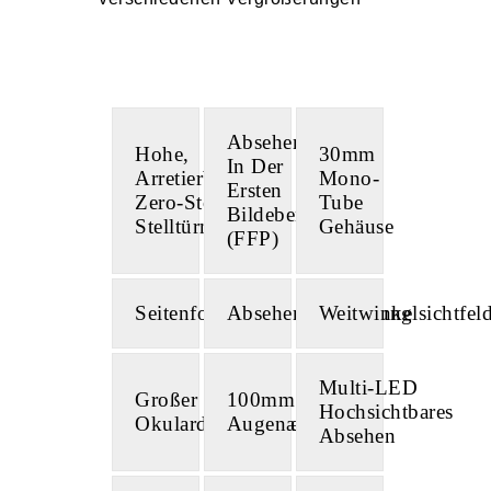
Absehen
Hohe,
30mm
In Der
Arretierbare
Mono-
Ersten
Zero-Stop
Tube
Bildebene
Stelltürme
Gehäuse
(FFP)
Seitenfokus
Absehenbeleuchtung
Weitwinkelsichtfel
Multi-LED
Großer
100mm
Hochsichtbares
Okulardurchmesser
Augenabstand
Absehen