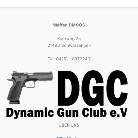
Waffen DMCOS
Kornweg 25
21493 Schwarzenbek
Tel: 04151 - 8972240
ÜBER UNS