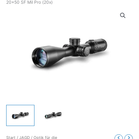
20×50 SF Mil Pro (20x)
Start
/
JAGD
/
Optik für die