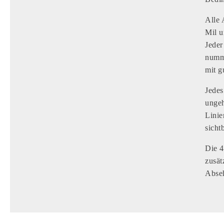
Alle 
Mil u
Jeder
numme
mit g
Jedes
ungeh
Linie
sicht
Die 4
zusä
Abseh