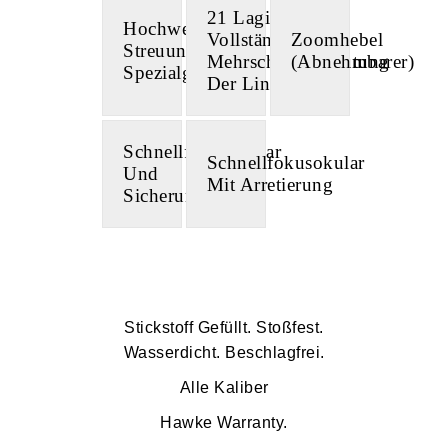
21 Lagige
Hochwertiges,
Vollständige
Zoomhebel
Streuungsarmes
Mehrschichtvergütung
(Abnehmbarer)
Spezialglas
Der Linsen
Schnellfokusokular
Schnellfokusokular
Und
Mit Arretierung
Sicherungsring
Stickstoff Gefüllt. Stoßfest.
Wasserdicht. Beschlagfrei.
Alle Kaliber
Hawke Warranty.