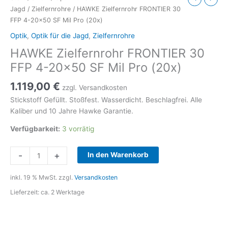
Jagd
/
Zielfernrohre
/ HAWKE Zielfernrohr FRONTIER 30
FFP 4-20×50 SF Mil Pro (20x)
Optik
,
Optik für die Jagd
,
Zielfernrohre
HAWKE Zielfernrohr FRONTIER 30
FFP 4-20×50 SF Mil Pro (20x)
1.119,00
€
zzgl. Versandkosten
Stickstoff Gefüllt. Stoßfest. Wasserdicht. Beschlagfrei. Alle
Kaliber und 10 Jahre Hawke Garantie.
Verfügbarkeit:
3 vorrätig
HAWKE
-
+
In den Warenkorb
Zielfernrohr
FRONTIER
inkl. 19 % MwSt.
zzgl.
Versandkosten
30
Lieferzeit:
ca. 2 Werktage
FFP
4-
20x50