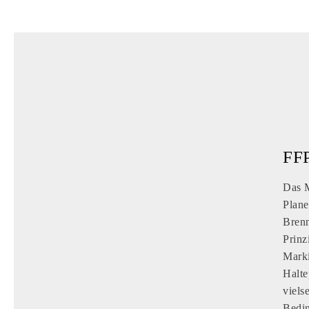
FFP
Das M
Plane
Brenn
Prinz
Marki
Halte
viels
Bedin