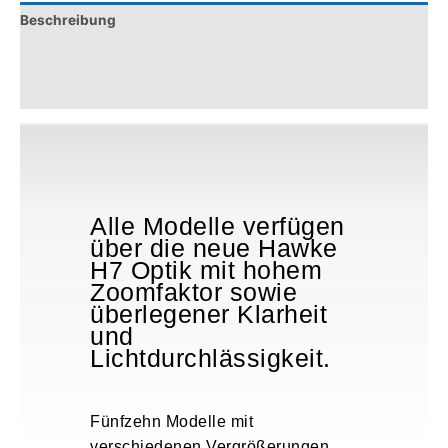
SF
Beschreibung
Mil
Pro
Zusätzliche Informationen
(20x)
Rezensionen (0)
Menge
Alle Modelle verfügen
über die neue Hawke
H7 Optik mit hohem
Zoomfaktor sowie
überlegener Klarheit
und
Lichtdurchlässigkeit.
Fünfzehn Modelle mit
verschiedenen Vergrößerungen