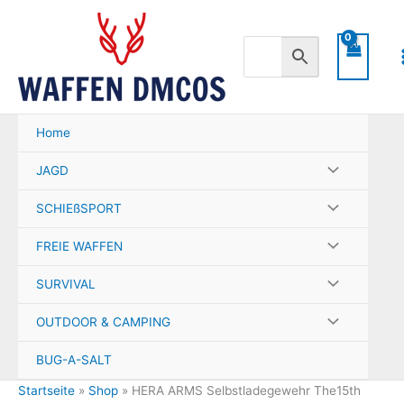
Zum
Inhalt
springen
Home
JAGD
SCHIEßSPORT
FREIE WAFFEN
SURVIVAL
OUTDOOR & CAMPING
BUG-A-SALT
Startseite
»
Shop
»
HERA ARMS Selbstladegewehr The15th