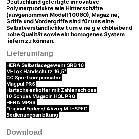
Deutschland gefertigte innovative
Polymerprodukte wie Hinterschäfte
(ausgenommen Modell 10060), Magazine,
Griffe und Vordergriffe sind für uns eine
Selbstverständlichkeit um eine gleichbleibend
hohe Qualität sowie ein homogenes System
liefern zu können.
Lieferumfang
HERA Selbstladegewehr SRB 16
M-Lok Handschutz 16,5"
CC Sportkompensator
Magpul PRS
Hartschalenkoffer mit Zahlenschloss
10 Schuss Magazin H3L PRO
HERA MPSS
Original Federn/ Abzug MIL-SPEC
Bedienungsanleitung
Download