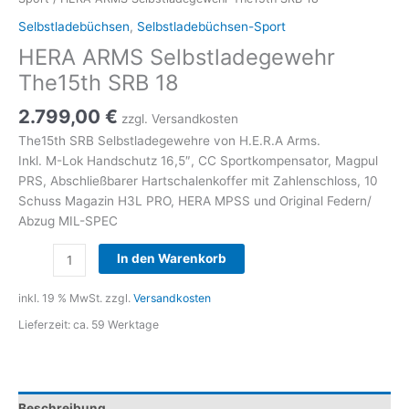
Selbstladebüchsen
,
Selbstladebüchsen-Sport
HERA ARMS Selbstladegewehr
The15th SRB 18
2.799,00
€
zzgl. Versandkosten
The15th SRB Selbstladegewehre von H.E.R.A Arms.
Inkl. M-Lok Handschutz 16,5″, CC Sportkompensator, Magpul
PRS, Abschließbarer Hartschalenkoffer mit Zahlenschloss, 10
Schuss Magazin H3L PRO, HERA MPSS und Original Federn/
Abzug MIL-SPEC
HERA
In den Warenkorb
ARMS
Selbstladegewehr
inkl. 19 % MwSt.
zzgl.
Versandkosten
The15th
Lieferzeit:
ca. 59 Werktage
SRB
18
Menge
Beschreibung