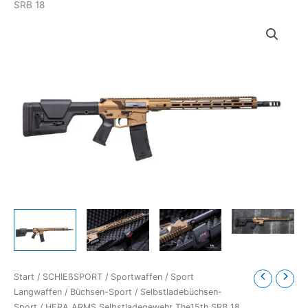
SRB 18
Start
/
SCHIEßSPORT
/
Sportwaffen
/
Sport
Langwaffen
/
Büchsen-Sport
/
Selbstladebüchsen-
Sport
/ HERA ARMS Selbstladegewehr The15th SRB 18