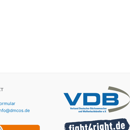
KT
formular
info@dmcos.de