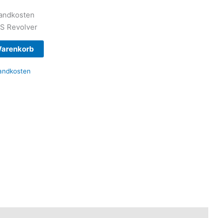
sandkosten
S Revolver
Warenkorb
andkosten