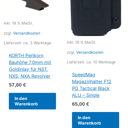
inkl. 19 % MwSt.
zzgl.
Versandkosten
inkl. 19 % MwSt.
Lieferzeit:
ca. 3 Werktage
zzgl.
Versandkosten
KORTH Perlkorn
Bauhöhe 7,0mm mit
Lieferzeit:
ca. 10 Werktage
Goldinlay für NST,
SpeedMag
NXS, NXA Revolver
Magazinhalter F12
57,80
€
PG Tactical Black
ALU – Single
In den
65,00
€
Warenkorb
In den
Warenkorb