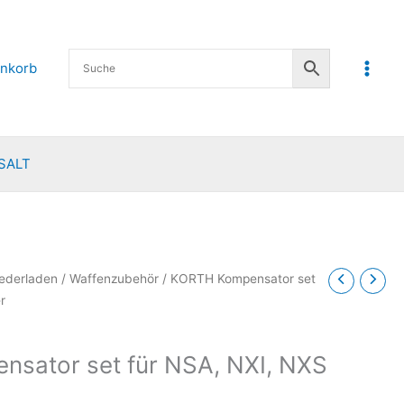
nkorb
SALT
ederladen
/
Waffenzubehör
/ KORTH Kompensator set
r
sator set für NSA, NXI, NXS