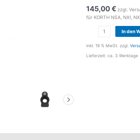
145,00
€
zzgl. Ver
für KORTH NSA, NXI, NX
KORTH
In den 
Kompensator
set
inkl. 19 % MwSt.
zzgl.
Vers
für
Lieferzeit:
ca. 3 Werktage
NSA,
NXI,
NXS
Revolver
Menge
heit
Rezensionen (0)