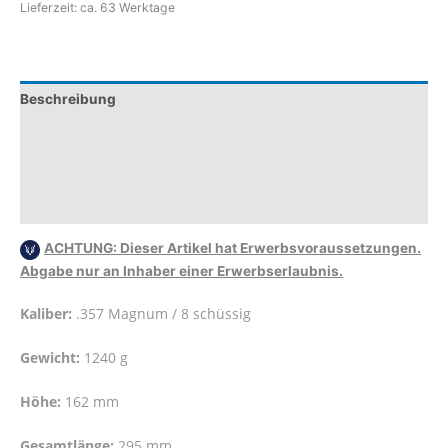
Lieferzeit:
ca. 63 Werktage
6
Zoll
.357
Mag
Beschreibung
8-
schüssig
Zusätzliche Informationen
Menge
Produktsicherheit
Rezensionen (0)
ACHTUNG: Dieser Artikel hat Erwerbsvoraussetzungen.
Abgabe nur an Inhaber einer Erwerbserlaubnis.
Kaliber:
.357 Magnum / 8 schüssig
Gewicht:
1240 g
Höhe:
162 mm
Gesamtlänge:
295 mm