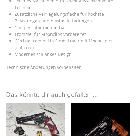
Leichtes Nachladen durch weit ausschwenkbare
Trommel
Zusätzliche Verriegelungsfläche für höchste
Belastungen und maximale Ladungen
Compensator montierbar
Trommel für Moonclips vorbereitet
Wechseltrommel in 9 mm Luger mit Moonclip cut
(optional)
Modernes schlankes Design
Technische Änderungen vorbehalten
Das könnte dir auch gefallen …