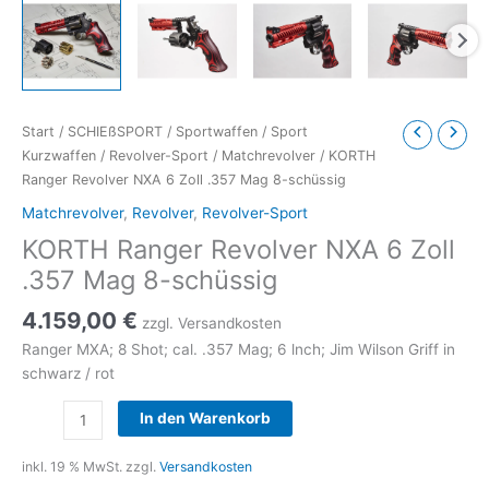
Start
/
SCHIEßSPORT
/
Sportwaffen
/
Sport
Kurzwaffen
/
Revolver-Sport
/
Matchrevolver
/ KORTH
Ranger Revolver NXA 6 Zoll .357 Mag 8-schüssig
Matchrevolver
,
Revolver
,
Revolver-Sport
KORTH Ranger Revolver NXA 6 Zoll
.357 Mag 8-schüssig
4.159,00
€
zzgl. Versandkosten
Ranger MXA; 8 Shot; cal. .357 Mag; 6 lnch; Jim Wilson Griff in
schwarz / rot
KORTH
In den Warenkorb
Ranger
Revolver
inkl. 19 % MwSt.
zzgl.
Versandkosten
NXA