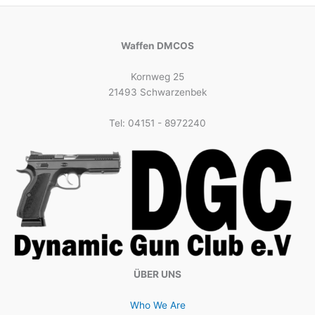
Waffen DMCOS
Kornweg 25
21493 Schwarzenbek
Tel: 04151 - 8972240
ÜBER UNS
Who We Are