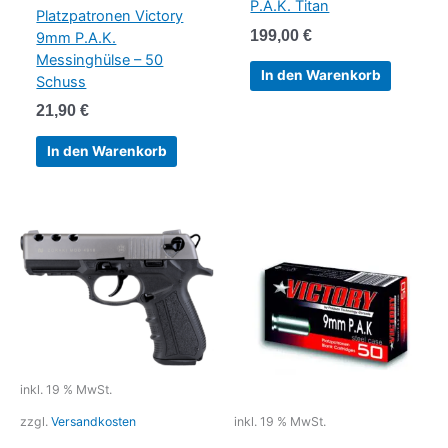
P.A.K. Titan
Platzpatronen Victory
199,00
€
9mm P.A.K.
Messinghülse – 50
In den Warenkorb
Schuss
21,90
€
In den Warenkorb
inkl. 19 % MwSt.
zzgl.
Versandkosten
inkl. 19 % MwSt.