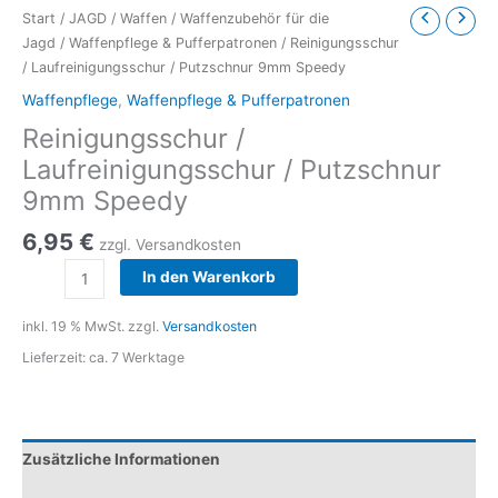
Start
/
JAGD
/
Waffen
/
Waffenzubehör für die
Jagd
/
Waffenpflege & Pufferpatronen
/ Reinigungsschur
/ Laufreinigungsschur / Putzschnur 9mm Speedy
Waffenpflege
,
Waffenpflege & Pufferpatronen
Reinigungsschur /
Laufreinigungsschur / Putzschnur
9mm Speedy
6,95
€
zzgl. Versandkosten
Reinigungsschur
In den Warenkorb
/
Laufreinigungsschur
inkl. 19 % MwSt.
zzgl.
Versandkosten
/
Lieferzeit:
ca. 7 Werktage
Putzschnur
9mm
Speedy
Menge
Zusätzliche Informationen