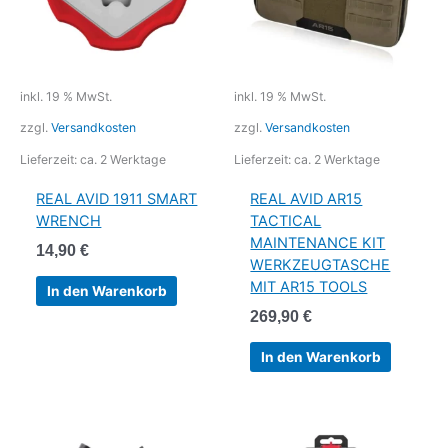
inkl. 19 % MwSt.
inkl. 19 % MwSt.
zzgl.
Versandkosten
zzgl.
Versandkosten
Lieferzeit:
ca. 2 Werktage
Lieferzeit:
ca. 2 Werktage
REAL AVID 1911 SMART
REAL AVID AR15
WRENCH
TACTICAL
MAINTENANCE KIT
14,90
€
WERKZEUGTASCHE
MIT AR15 TOOLS
In den Warenkorb
269,90
€
In den Warenkorb