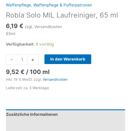
Waffenpflege
,
Waffenpflege & Pufferpatronen
Robla Solo MIL Laufreiniger, 65 ml
6,19
€
zzgl. Versandkosten
65ml
Verfügbarkeit:
8 vorrätig
Robla
-
+
In den Warenkorb
Solo
MIL
9,52
€
/
100
ml
Laufreiniger,
inkl. 19 % MwSt.
zzgl.
Versandkosten
65
Lieferzeit:
ca. 3 Werktage
ml
Menge
Zusätzliche Informationen
Produktsicherheit