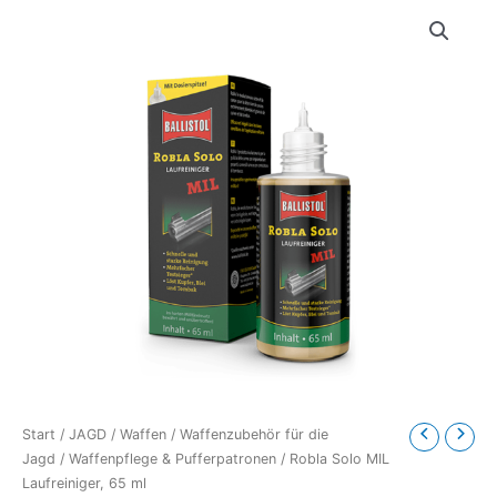
Start
/
JAGD
/
Waffen
/
Waffenzubehör für die
Jagd
/
Waffenpflege & Pufferpatronen
/ Robla Solo MIL
Laufreiniger, 65 ml