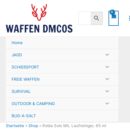
Zum
Inhalt
springen
Home
JAGD
SCHIEßSPORT
FREIE WAFFEN
SURVIVAL
OUTDOOR & CAMPING
BUG-A-SALT
Startseite
»
Shop
»
Robla Solo MIL Laufreiniger, 65 ml