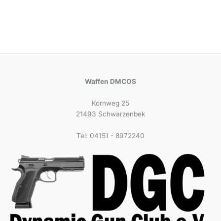
Waffen DMCOS
Kornweg 25
21493 Schwarzenbek
Tel: 04151 - 8972240