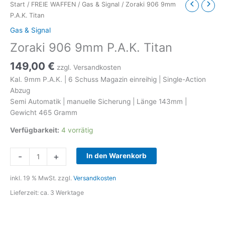
Start
/
FREIE WAFFEN
/
Gas & Signal
/ Zoraki 906 9mm
P.A.K. Titan
Gas & Signal
Zoraki 906 9mm P.A.K. Titan
149,00
€
zzgl. Versandkosten
Kal. 9mm P.A.K. | 6 Schuss Magazin einreihig | Single-Action
Abzug
Semi Automatik | manuelle Sicherung | Länge 143mm |
Gewicht 465 Gramm
Verfügbarkeit:
4 vorrätig
Zoraki
-
+
In den Warenkorb
906
9mm
inkl. 19 % MwSt.
zzgl.
Versandkosten
P.A.K.
Lieferzeit:
ca. 3 Werktage
Titan
Menge