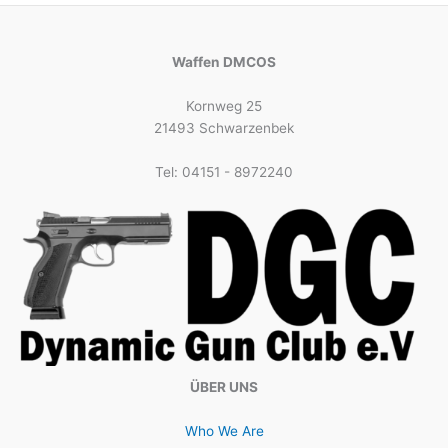
Waffen DMCOS
Kornweg 25
21493 Schwarzenbek
Tel: 04151 - 8972240
ÜBER UNS
Who We Are