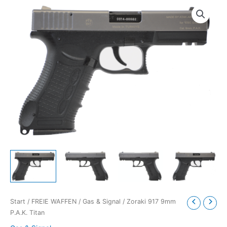
Start
/
FREIE WAFFEN
/
Gas & Signal
/ Zoraki 917 9mm
P.A.K. Titan