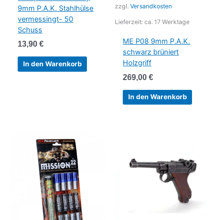
zzgl.
Versandkosten
9mm P.A.K. Stahlhülse
vermessingt- 50
Lieferzeit:
ca. 17 Werktage
Schuss
ME P08 9mm P.A.K.
13,90
€
schwarz brüniert
Holzgriff
In den Warenkorb
269,00
€
In den Warenkorb