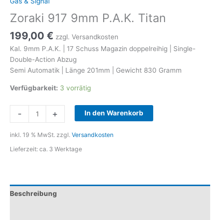
Gas & Signal
Zoraki 917 9mm P.A.K. Titan
199,00
€
zzgl. Versandkosten
Kal. 9mm P.A.K. | 17 Schuss Magazin doppelreihig | Single-
Double-Action Abzug
Semi Automatik | Länge 201mm | Gewicht 830 Gramm
Verfügbarkeit:
3 vorrätig
Zoraki
-
+
In den Warenkorb
917
9mm
inkl. 19 % MwSt.
zzgl.
Versandkosten
P.A.K.
Lieferzeit:
ca. 3 Werktage
Titan
Menge
Beschreibung
Zusätzliche Informationen