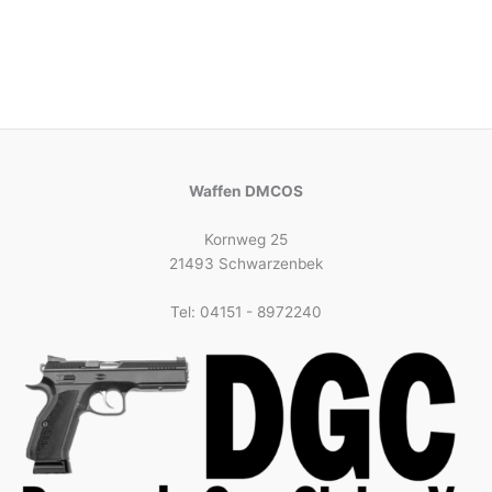
Waffen DMCOS
Kornweg 25
21493 Schwarzenbek
Tel: 04151 - 8972240