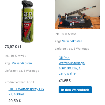
inkl. 19 % MwSt.
zzgl.
Versandkosten
73,97
€
/
l
Lieferzeit:
ca. 3 Werktage
inkl. 19 % MwSt.
Oil Pad
Waffenunterlage
zzgl.
Versandkosten
40×100 cm, f.
Lieferzeit:
ca. 3 Werktage
Langwaffen
24,99
€
Produkt enthält: 400
l
CICO Waffenspray GS
In den Warenkorb
77, 400ml
29,59
€