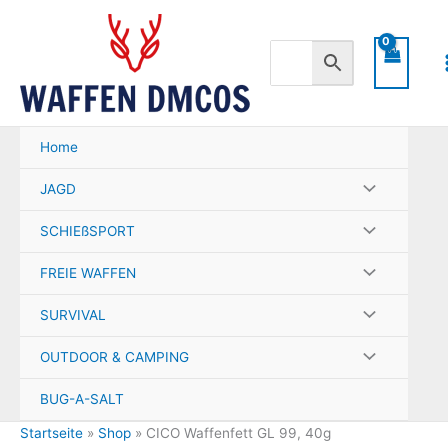
Zum
Inhalt
springen
Home
JAGD
SCHIEßSPORT
FREIE WAFFEN
SURVIVAL
OUTDOOR & CAMPING
BUG-A-SALT
Startseite
»
Shop
»
CICO Waffenfett GL 99, 40g