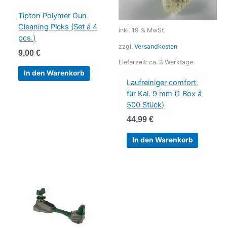
Tipton Polymer Gun
Cleaning Picks (Set á 4
inkl. 19 % MwSt.
pcs.)
zzgl.
Versandkosten
9,00
€
Lieferzeit:
ca. 3 Werktage
In den Warenkorb
Laufreiniger comfort,
für Kal. 9 mm (1 Box á
500 Stück)
44,99
€
In den Warenkorb