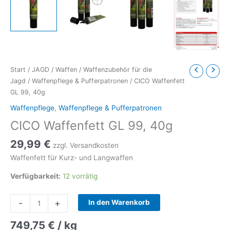
Start
/
JAGD
/
Waffen
/
Waffenzubehör für die
Jagd
/
Waffenpflege & Pufferpatronen
/ CICO Waffenfett
GL 99, 40g
Waffenpflege
,
Waffenpflege & Pufferpatronen
CICO Waffenfett GL 99, 40g
29,99
€
zzgl. Versandkosten
Waffenfett für Kurz- und Langwaffen
Verfügbarkeit:
12 vorrätig
CICO
-
+
In den Warenkorb
Waffenfett
GL
749,75
€
/
kg