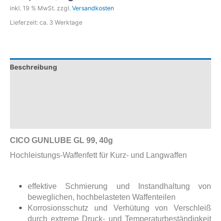
99,
inkl. 19 % MwSt.
zzgl.
Versandkosten
40g
Lieferzeit:
ca. 3 Werktage
Menge
Beschreibung
Zusätzliche Informationen
Produktsicherheit
Rezensionen (0)
CICO
GUNLUBE GL 99, 40g
Hochleistungs-Waffenfett für Kurz- und Langwaffen
effektive Schmierung und Instandhaltung von
beweglichen, hochbelasteten Waffenteilen
Korrosionsschutz und Verhütung von Verschleiß
durch extreme Druck- und Temperaturbeständigkeit